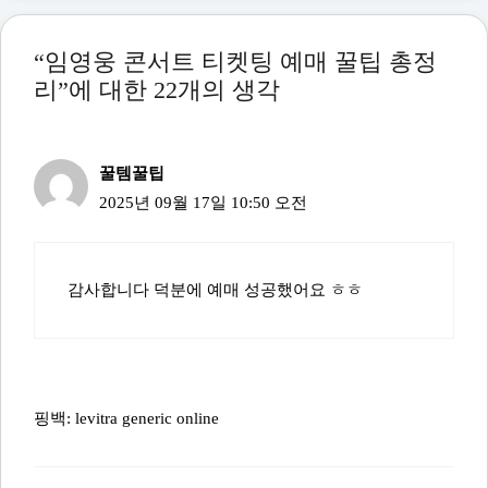
지정석 P 187,000원
지정석 R 165,000원
“임영웅 콘서트 티켓팅 예매 꿀팁 총정
지정석 S 143,000원
리”에 대한 22개의 생각
지정석 A 132,000원
지정석 B 110,000원
지정석 C 99,000원
꿀템꿀팁
지정석 D 88,000원
2025년 09월 17일 10:50 오전
* 본 공연은 1개의 ID당 최대 4매까지 구매 가능합니다 추
후 얼리 엔트리 혜택이 포함된 VIP 패키지가 추가될 가능성
감사합니다 덕분에 예매 성공했어요 ㅎㅎ
이 있습니다 VIP 패키지 추가시, 티켓 오픈일 전 관련 내용
이 예매처 상세 페이지에 업데이트 될 예정이오니 참고부
탁드립니다
* 장애인 본인 및 동반자 1인 할인 30% 국가유공상이자 본
핑백:
levitra generic online
인 할인 30% 온라인 예매 시 복지할인 적용이 가능합니다
예매자 본인 복지카드 미 지참시, 현장에서 차액 지불하여