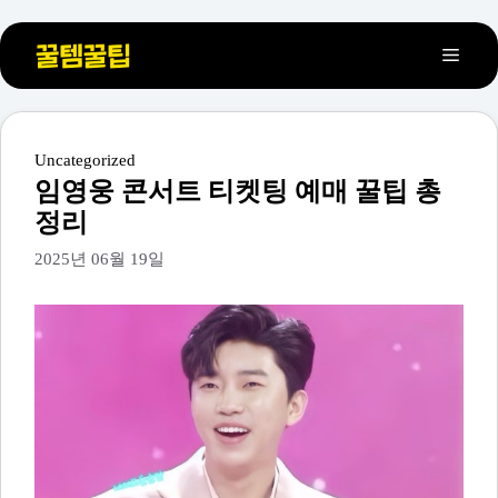
컨
메
텐
츠
뉴
로
건
카
Uncategorized
테
너
임영웅 콘서트 티켓팅 예매 꿀팁 총
고
뛰
정리
리
기
2025년 06월 19일