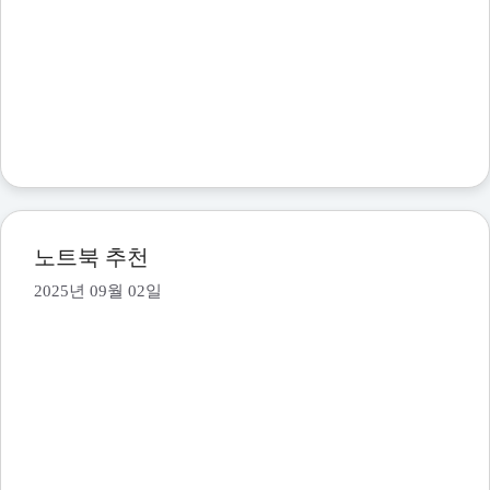
노트북 추천
2025년 09월 02일