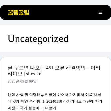
컨
메
텐
츠
뉴
로
건
Uncategorized
너
뛰
기
글 누르면 나오는 451 오류 해결방법 – 아카
라이브 | sites.kr
2025년 09월 09일
해당 사항 잘 설명해놓은 글이 있어서 가져와서 이쪽 채널
에 맞게 약간 수정함. 1. 20240118 아카라이브 개편에 따라
계정의 국가 설정이 …
더보기