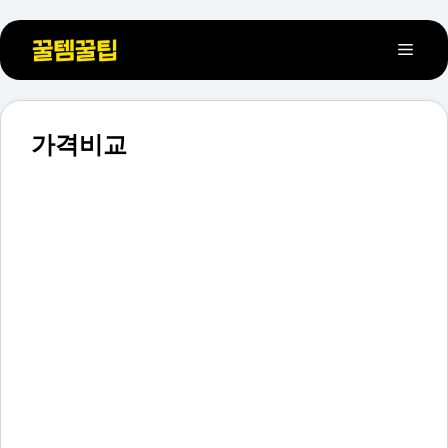
컨
메
텐
츠
뉴
로
건
가격비교
너
뛰
기